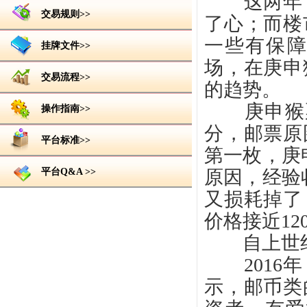
这两年，
交易规则>>
了心；而楼
一些有保
挂牌文件>>
场，在庚申
交易流程>>
的趋势。
庚申猴
操作指南>>
分，邮票原
平台标准>>
第一枚，庚
平台Q&A >>
原因，经验
又损耗掉了
价格接近12
自上世
201
示，邮币类