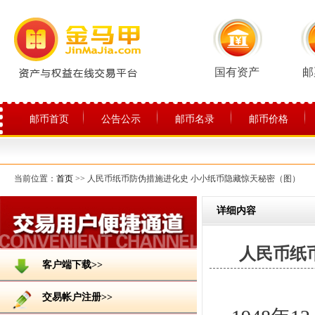
国有资产
邮
邮币首页
公告公示
邮币名录
邮币价格
关于平台
当前位置：
首页
>> 人民币纸币防伪措施进化史 小小纸币隐藏惊天秘密（图）
详细内容
人民币纸
客户端下载>>
交易帐户注册>>