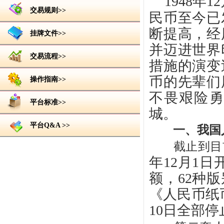
1948
交易规则>>
民币至今已
断提高，经
挂牌文件>>
并迈进世界
交易流程>>
措施的演变
币的先辈们
操作指南>>
不畏艰险
平台标准>>
城。
平台Q&A >>
一、我国
截止到目前
年12月1日
额，62种
《人民币纸币
10日全部