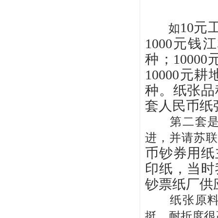
10
如
1000元
种；100
10000
种。纸张品
套人民币纸
第二套是在
进，并请苏联
币钞券用纸
印纸，当时
钞票纸厂供
纸张原料主
挺、耐折度很