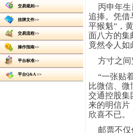
丙申年生
交易规则>>
追捧。凭借
挂牌文件>>
平猴魁”，
面八方的集
交易流程>>
竟然令人如
操作指南>>
方寸之间
平台标准>>
“一张贴
平台Q&A >>
比微信、微
交通控股集
来的明信片
欣喜不已。
邮票不仅