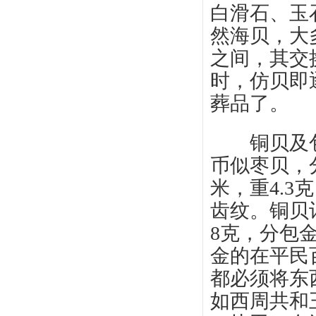
白滑石、玉
然海贝，大多
之间，其交
时，仿贝即
葬品了。
铜贝及包金
币似枣贝，分
米，重4.3
齿纹。铜贝
8克，分包
金的在平民
都必须将东
如西周共和