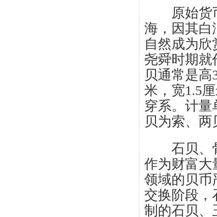
原始货币—
海，因其白
自然成为欣
尧舜时期就
贝通常是高3
米，宽1.
穿系。计量
贝为索、两
石贝、骨贝
作为财富大
领域的贝币
交换阶段，
制的石贝、