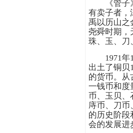
《管子》记
有卖子者，
禹以历山之
尧舜时期，
珠、玉、刀
1971年
出土了铜贝1
的货币。从
一钱币和度
币、玉贝、
庤币、刀币
的历史阶段
会的发展进