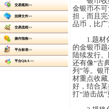
银币收购
交易规则>>
金银币不可
担，而且完
挂牌文件>>
品币，比广
交易流程>>
1.题材化
操作指南>>
的金银币题
平台标准>>
陆续发行。
平台Q&A >>
还有像“古
列”等。银
材重点收藏
好，结合某
打“游击战